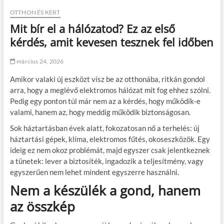
OTTHON ÉS KERT
Mit bír el a hálózatod? Ez az első
kérdés, amit kevesen tesznek fel időben
március 24, 2026
Amikor valaki új eszközt visz be az otthonába, ritkán gondol
arra, hogy a meglévő elektromos hálózat mit fog ehhez szólni.
Pedig egy ponton túl már nem az a kérdés, hogy működik-e
valami, hanem az, hogy meddig működik biztonságosan.
Sok háztartásban évek alatt, fokozatosan nő a terhelés: új
háztartási gépek, klíma, elektromos fűtés, okoseszközök. Egy
ideig ez nem okoz problémát, majd egyszer csak jelentkeznek
a tünetek: lever a biztosíték, ingadozik a teljesítmény, vagy
egyszerűen nem lehet mindent egyszerre használni.
Nem a készülék a gond, hanem
az összkép