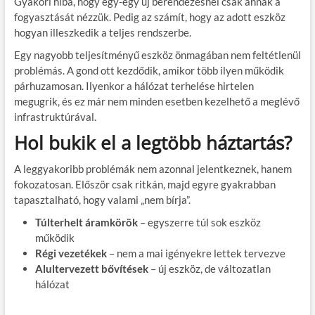
Gyakori hiba, hogy egy-egy új berendezésnél csak annak a
fogyasztását nézzük. Pedig az számít, hogy az adott eszköz
hogyan illeszkedik a teljes rendszerbe.
Egy nagyobb teljesítményű eszköz önmagában nem feltétlenül
problémás. A gond ott kezdődik, amikor több ilyen működik
párhuzamosan. Ilyenkor a hálózat terhelése hirtelen
megugrik, és ez már nem minden esetben kezelhető a meglévő
infrastruktúrával.
Hol bukik el a legtöbb háztartás?
A leggyakoribb problémák nem azonnal jelentkeznek, hanem
fokozatosan. Először csak ritkán, majd egyre gyakrabban
tapasztalható, hogy valami „nem bírja”.
Túlterhelt áramkörök
– egyszerre túl sok eszköz
működik
Régi vezetékek
– nem a mai igényekre lettek tervezve
Alultervezett bővítések
– új eszköz, de változatlan
hálózat