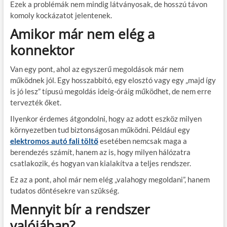
Ezek a problémák nem mindig látványosak, de hosszú távon
komoly kockázatot jelentenek.
Amikor már nem elég a
konnektor
Van egy pont, ahol az egyszerű megoldások már nem
működnek jól. Egy hosszabbító, egy elosztó vagy egy „majd így
is jó lesz” típusú megoldás ideig-óráig működhet, de nem erre
tervezték őket.
Ilyenkor érdemes átgondolni, hogy az adott eszköz milyen
környezetben tud biztonságosan működni. Például egy
elektromos autó fali töltő
esetében nemcsak maga a
berendezés számít, hanem az is, hogy milyen hálózatra
csatlakozik, és hogyan van kialakítva a teljes rendszer.
Ez az a pont, ahol már nem elég „valahogy megoldani”, hanem
tudatos döntésekre van szükség.
Mennyit bír a rendszer
valójában?