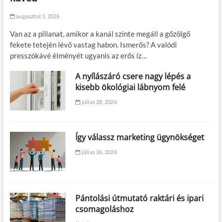
augusztus 5, 2026
Van az a pillanat, amikor a kanál szinte megáll a gőzölgő
fekete tetején lévő vastag habon. Ismerős? A valódi
presszókávé élményét ugyanis az erős íz…
A nyílászáró csere nagy lépés a
kisebb ökológiai lábnyom felé
július 28, 2026
Így válassz marketing ügynökséget
július 26, 2026
Pántolási útmutató raktári és ipari
csomagoláshoz