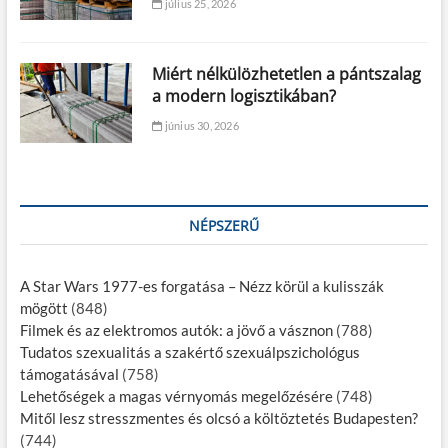
július 25, 2026
Miért nélkülözhetetlen a pántszalag
a modern logisztikában?
június 30, 2026
NÉPSZERŰ
A Star Wars 1977-es forgatása – Nézz körül a kulisszák
mögött
(848)
Filmek és az elektromos autók: a jövő a vásznon
(788)
Tudatos szexualitás a szakértő szexuálpszichológus
támogatásával
(758)
Lehetőségek a magas vérnyomás megelőzésére
(748)
Mitől lesz stresszmentes és olcsó a költöztetés Budapesten?
(744)