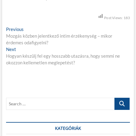
Post Views:
183
B
Previous
P
Mozgás közben jelentkező intim érzékenység – mikor
r
e
érdemes odafigyelni?
e
j
Next
N
v
Hogyan készülj fel egy hosszabb utazásra, hogy semmi ne
e
i
e
okozzon kellemetlen meglepetést?
x
o
g
t
u
p
s
y
o
p
z
s
o
é
t
s
S
:
t
s
e
:
a
n
r
a
c
KATEGÓRIÁK
h