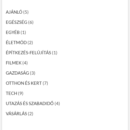
v
…
i
AJÁNLÓ
(5)
g
EGÉSZSÉG
(6)
á
EGYÉB
(1)
c
ÉLETMÓD
(2)
i
ÉPÍTKEZÉS-FELÚJÍTÁS
(1)
ó
FILMEK
(4)
GAZDASÁG
(3)
OTTHON ÉS KERT
(7)
TECH
(9)
UTAZÁS ÉS SZABADIDŐ
(4)
VÁSÁRLÁS
(2)