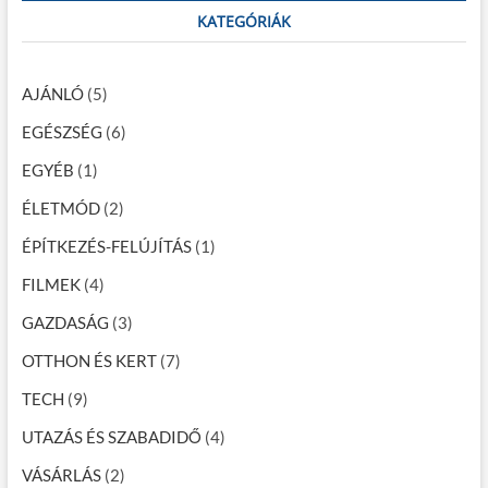
n
c
KATEGÓRIÁK
a
h
…
v
AJÁNLÓ
(5)
i
EGÉSZSÉG
(6)
g
EGYÉB
(1)
á
c
ÉLETMÓD
(2)
i
ÉPÍTKEZÉS-FELÚJÍTÁS
(1)
ó
FILMEK
(4)
GAZDASÁG
(3)
OTTHON ÉS KERT
(7)
TECH
(9)
UTAZÁS ÉS SZABADIDŐ
(4)
VÁSÁRLÁS
(2)