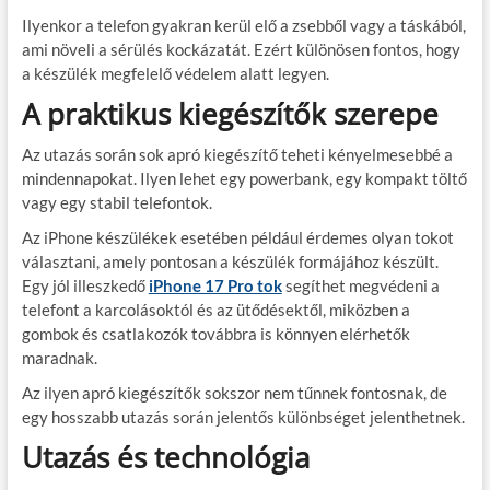
Ilyenkor a telefon gyakran kerül elő a zsebből vagy a táskából,
ami növeli a sérülés kockázatát. Ezért különösen fontos, hogy
a készülék megfelelő védelem alatt legyen.
A praktikus kiegészítők szerepe
Az utazás során sok apró kiegészítő teheti kényelmesebbé a
mindennapokat. Ilyen lehet egy powerbank, egy kompakt töltő
vagy egy stabil telefontok.
Az iPhone készülékek esetében például érdemes olyan tokot
választani, amely pontosan a készülék formájához készült.
Egy jól illeszkedő
iPhone 17 Pro tok
segíthet megvédeni a
telefont a karcolásoktól és az ütődésektől, miközben a
gombok és csatlakozók továbbra is könnyen elérhetők
maradnak.
Az ilyen apró kiegészítők sokszor nem tűnnek fontosnak, de
egy hosszabb utazás során jelentős különbséget jelenthetnek.
Utazás és technológia