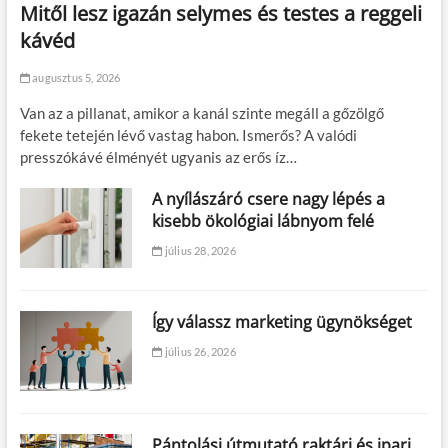
Mitől lesz igazán selymes és testes a reggeli
kávéd
augusztus 5, 2026
Van az a pillanat, amikor a kanál szinte megáll a gőzölgő
fekete tetején lévő vastag habon. Ismerős? A valódi
presszókávé élményét ugyanis az erős íz…
A nyílászáró csere nagy lépés a
kisebb ökológiai lábnyom felé
július 28, 2026
Így válassz marketing ügynökséget
július 26, 2026
Pántolási útmutató raktári és ipari