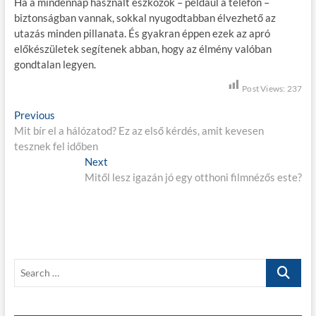
Ha a mindennap használt eszközök – például a telefon –
biztonságban vannak, sokkal nyugodtabban élvezhető az
utazás minden pillanata. És gyakran éppen ezek az apró
előkészületek segítenek abban, hogy az élmény valóban
gondtalan legyen.
Post Views:
237
B
Previous
P
Mit bír el a hálózatod? Ez az első kérdés, amit kevesen
r
e
tesznek fel időben
e
j
v
Next
N
i
Mitől lesz igazán jó egy otthoni filmnézős este?
e
e
o
x
g
u
t
s
p
y
p
o
z
o
s
S
é
s
t
e
t
:
s
a
:
r