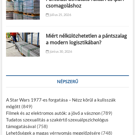
csomagoláshoz
július 25, 2026
Miért nélkülözhetetlen a pántszalag
a modern logisztikában?
június 30, 2026
NÉPSZERŰ
A Star Wars 1977-es forgatása – Nézz körül a kulisszák
mögött
(849)
Filmek és az elektromos autók: a jövő a vásznon
(789)
Tudatos szexualitás a szakértő szexuálpszichológus
támogatásával
(758)
Lehetőségek a magas vérnyomás megelőzésére
(748)