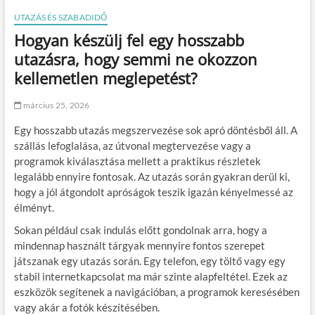
UTAZÁS ÉS SZABADIDŐ
Hogyan készülj fel egy hosszabb
utazásra, hogy semmi ne okozzon
kellemetlen meglepetést?
március 25, 2026
Egy hosszabb utazás megszervezése sok apró döntésből áll. A
szállás lefoglalása, az útvonal megtervezése vagy a
programok kiválasztása mellett a praktikus részletek
legalább ennyire fontosak. Az utazás során gyakran derül ki,
hogy a jól átgondolt apróságok teszik igazán kényelmessé az
élményt.
Sokan például csak indulás előtt gondolnak arra, hogy a
mindennap használt tárgyak mennyire fontos szerepet
játszanak egy utazás során. Egy telefon, egy töltő vagy egy
stabil internetkapcsolat ma már szinte alapfeltétel. Ezek az
eszközök segítenek a navigációban, a programok keresésében
vagy akár a fotók készítésében.