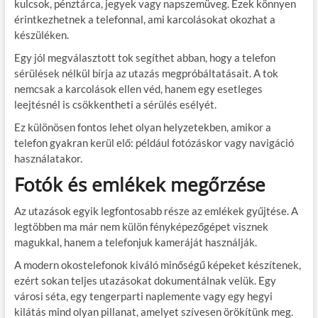
kulcsok, pénztárca, jegyek vagy napszemüveg. Ezek könnyen
érintkezhetnek a telefonnal, ami karcolásokat okozhat a
készüléken.
Egy jól megválasztott tok segíthet abban, hogy a telefon
sérülések nélkül bírja az utazás megpróbáltatásait. A tok
nemcsak a karcolások ellen véd, hanem egy esetleges
leejtésnél is csökkentheti a sérülés esélyét.
Ez különösen fontos lehet olyan helyzetekben, amikor a
telefon gyakran kerül elő: például fotózáskor vagy navigáció
használatakor.
Fotók és emlékek megőrzése
Az utazások egyik legfontosabb része az emlékek gyűjtése. A
legtöbben ma már nem külön fényképezőgépet visznek
magukkal, hanem a telefonjuk kameráját használják.
A modern okostelefonok kiváló minőségű képeket készítenek,
ezért sokan teljes utazásokat dokumentálnak velük. Egy
városi séta, egy tengerparti naplemente vagy egy hegyi
kilátás mind olyan pillanat, amelyet szívesen örökítünk meg.