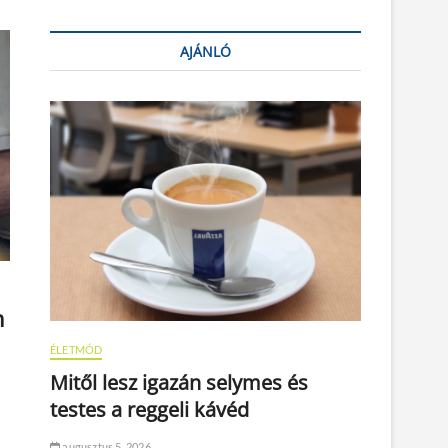
AJÁNLÓ
n
ÉLETMÓD
Mitől lesz igazán selymes és
testes a reggeli kávéd
augusztus 5, 2026