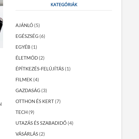
r
KATEGÓRIÁK
c
h
…
AJÁNLÓ
(5)
EGÉSZSÉG
(6)
EGYÉB
(1)
ÉLETMÓD
(2)
ÉPÍTKEZÉS-FELÚJÍTÁS
(1)
FILMEK
(4)
GAZDASÁG
(3)
OTTHON ÉS KERT
(7)
l
TECH
(9)
UTAZÁS ÉS SZABADIDŐ
(4)
VÁSÁRLÁS
(2)