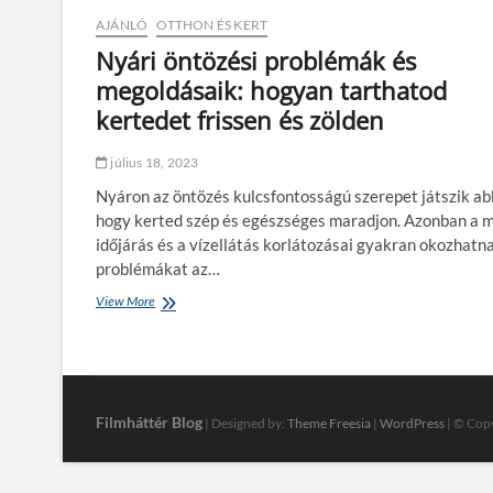
t
AJÁNLÓ
OTTHON ÉS KERT
e
:
Nyári öntözési problémák és
í
megoldásaik: hogyan tarthatod
g
y
kertedet frissen és zölden
v
a
július 18, 2023
r
á
Nyáron az öntözés kulcsfontosságú szerepet játszik ab
z
hogy kerted szép és egészséges maradjon. Azonban a 
s
időjárás és a vízellátás korlátozásai gyakran okozhatn
o
l
problémákat az…
h
View More
N
a
y
t
á
o
r
d
i
o
ö
t
n
Filmháttér Blog
| Designed by:
Theme Freesia
|
WordPress
| © Copy
t
t
h
ö
o
z
n