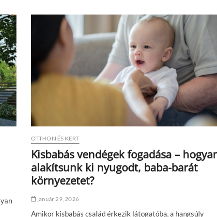
b
í
r
e
l
a
h
á
l
ó
z
a
t
o
d
?
OTTHON ÉS KERT
E
Kisbabás vendégek fogadása – hogya
z
alakítsunk ki nyugodt, baba-barát
a
z
környezetet?
e
l
január 29, 2026
s
gyan
ő
Amikor kisbabás család érkezik látogatóba, a hangsúly
k