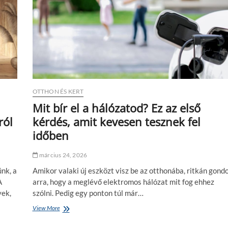
OTTHON ÉS KERT
Mit bír el a hálózatod? Ez az első
ról
kérdés, amit kevesen tesznek fel
időben
március 24, 2026
nk, a
Amikor valaki új eszközt visz be az otthonába, ritkán gondo
A
arra, hogy a meglévő elektromos hálózat mit fog ehhez
yek,
szólni. Pedig egy ponton túl már…
View More
M
i
t