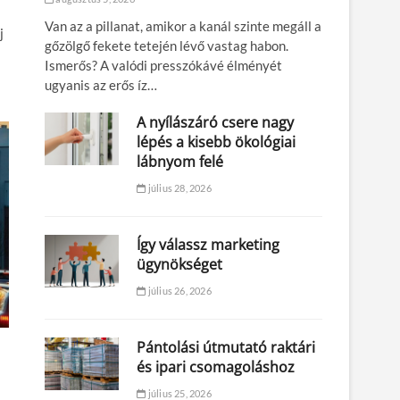
Van az a pillanat, amikor a kanál szinte megáll a
j
gőzölgő fekete tetején lévő vastag habon.
Ismerős? A valódi presszókávé élményét
ugyanis az erős íz…
A nyílászáró csere nagy
lépés a kisebb ökológiai
lábnyom felé
július 28, 2026
Így válassz marketing
ügynökséget
július 26, 2026
Pántolási útmutató raktári
és ipari csomagoláshoz
július 25, 2026