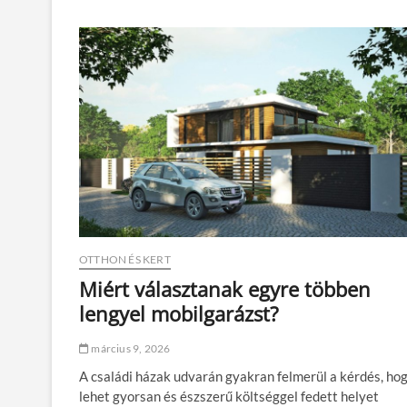
t
t
h
o
n
o
k
a
f
i
l
m
v
á
s
z
OTTHON ÉS KERT
n
o
Miért választanak egyre többen
n
lengyel mobilgarázst?
:
m
i
március 9, 2026
t
A családi házak udvarán gyakran felmerül a kérdés, ho
t
a
lehet gyorsan és észszerű költséggel fedett helyet