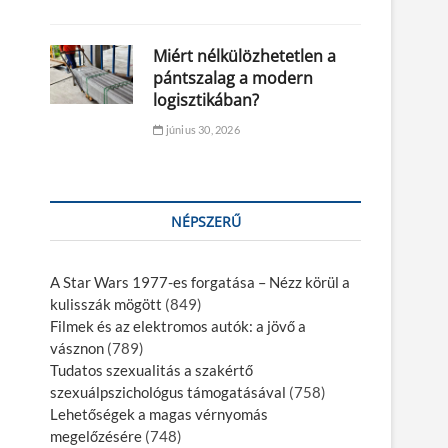
Miért nélkülözhetetlen a
pántszalag a modern
logisztikában?
június 30, 2026
NÉPSZERŰ
A Star Wars 1977-es forgatása – Nézz körül a
kulisszák mögött
(849)
Filmek és az elektromos autók: a jövő a
vásznon
(789)
Tudatos szexualitás a szakértő
szexuálpszichológus támogatásával
(758)
Lehetőségek a magas vérnyomás
megelőzésére
(748)