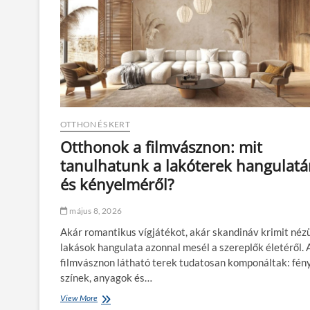
OTTHON ÉS KERT
Otthonok a filmvásznon: mit
tanulhatunk a lakóterek hangulatá
és kényelméről?
május 8, 2026
Akár romantikus vígjátékot, akár skandináv krimit nézü
lakások hangulata azonnal mesél a szereplők életéről. 
filmvásznon látható terek tudatosan komponáltak: fén
színek, anyagok és…
View More
O