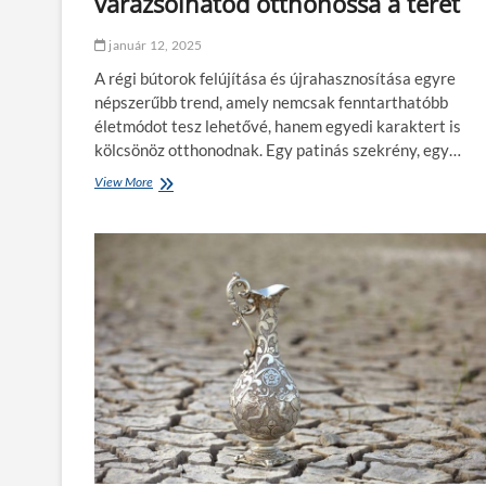
varázsolhatod otthonossá a teret
a
ö
t
b
á
január 12, 2025
b
r
e
A régi bútorok felújítása és újrahasznosítása egyre
ó
n
népszerűbb trend, amely nemcsak fenntarthatóbb
l
l
é
életmódot tesz lehetővé, hanem egyedi karaktert is
e
s
n
kölcsönöz otthonodnak. Egy patinás szekrény, egy…
k
g
é
View More
R
y
n
é
e
y
g
l
e
i
m
l
b
o
m
ú
b
é
t
i
r
o
l
ő
r
g
l
o
a
?
k
r
ú
á
j
z
é
s
l
t
e
?