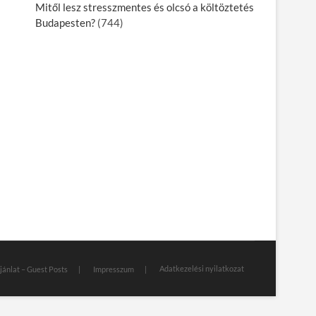
Mitől lesz stresszmentes és olcsó a költöztetés
Budapesten?
(744)
Adatkezelési nyilatkozat
jánlat – Guest Posts
Impresszum