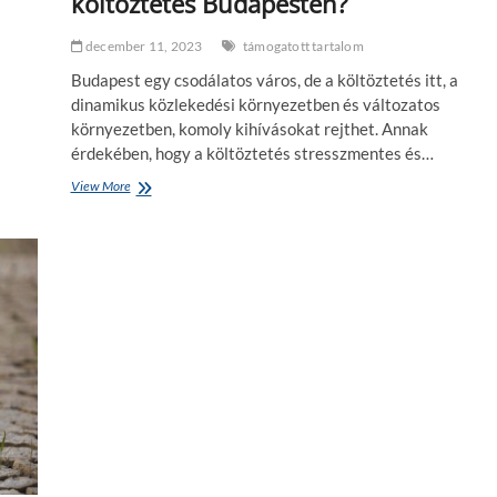
költöztetés Budapesten?
d
f
á
e
s
l
december 11, 2023
támogatott tartalom
a
i
Budapest egy csodálatos város, de a költöztetés itt, a
–
d
h
ő
dinamikus közlekedési környezetben és változatos
o
b
környezetben, komoly kihívásokat rejthet. Annak
g
e
érdekében, hogy a költöztetés stresszmentes és…
y
n
a
View More
M
n
i
a
t
l
ő
a
l
k
l
í
e
t
s
s
z
u
s
n
t
k
r
k
e
i
s
n
s
y
z