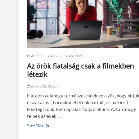
EGÉSZSÉG
AJÁNLÓ
VÁSÁRLÁS
Az örök fiatalság csak a filmekben
létezik
május 12, 2025
Fiatalon valahogy természetesnek vesszük, hogy bírjuk
éjszakázást, bármikor ehetünk bármit, és ha kicsit
lebetegszünk, két nap alatt talpra állunk. Aztán ahogy
telnek az évek,…
View More
A
z
ö