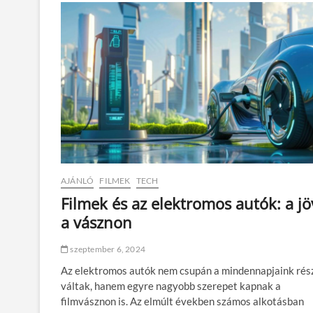
r
ö
k
f
i
a
t
a
l
s
á
g
c
s
AJÁNLÓ
FILMEK
TECH
a
k
Filmek és az elektromos autók: a j
a
a vásznon
f
i
l
szeptember 6, 2024
m
Az elektromos autók nem csupán a mindennapjaink rés
e
k
váltak, hanem egyre nagyobb szerepet kapnak a
b
filmvásznon is. Az elmúlt években számos alkotásban
e