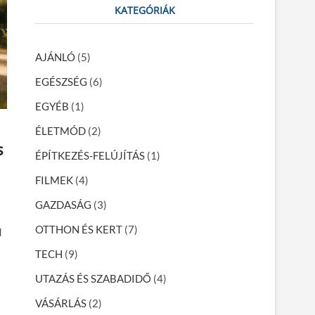
r
KATEGÓRIÁK
c
h
…
AJÁNLÓ
(5)
EGÉSZSÉG
(6)
EGYÉB
(1)
ÉLETMÓD
(2)
s
ÉPÍTKEZÉS-FELÚJÍTÁS
(1)
FILMEK
(4)
GAZDASÁG
(3)
OTTHON ÉS KERT
(7)
d
TECH
(9)
UTAZÁS ÉS SZABADIDŐ
(4)
VÁSÁRLÁS
(2)