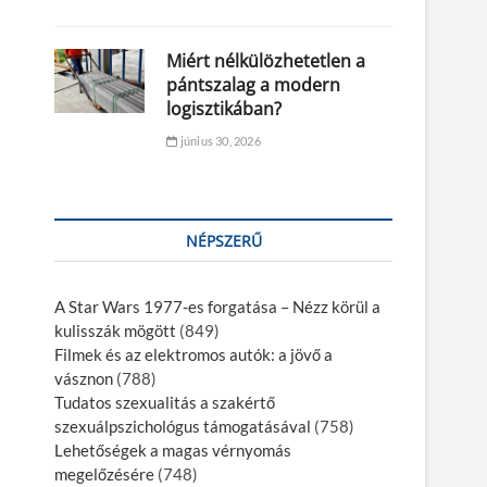
Miért nélkülözhetetlen a
pántszalag a modern
logisztikában?
június 30, 2026
NÉPSZERŰ
A Star Wars 1977-es forgatása – Nézz körül a
kulisszák mögött
(849)
Filmek és az elektromos autók: a jövő a
vásznon
(788)
Tudatos szexualitás a szakértő
szexuálpszichológus támogatásával
(758)
Lehetőségek a magas vérnyomás
megelőzésére
(748)