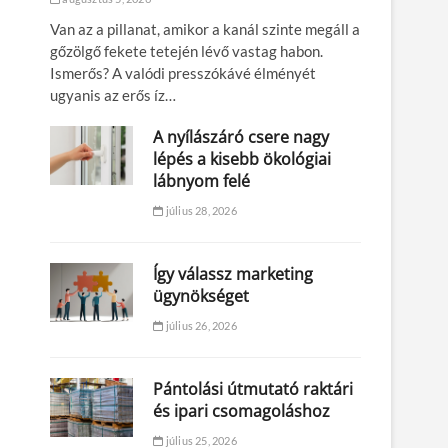
Van az a pillanat, amikor a kanál szinte megáll a
gőzölgő fekete tetején lévő vastag habon.
Ismerős? A valódi presszókávé élményét
ugyanis az erős íz…
A nyílászáró csere nagy
lépés a kisebb ökológiai
lábnyom felé
július 28, 2026
Így válassz marketing
ügynökséget
július 26, 2026
Pántolási útmutató raktári
és ipari csomagoláshoz
július 25, 2026