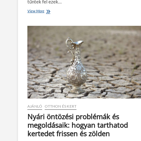
tűntek fel ezek…
n
l
View More
F
é
i
t
l
e
m
z
e
i
k
k
é
s
a
z
e
l
e
k
t
r
o
AJÁNLÓ
OTTHON ÉS KERT
m
o
Nyári öntözési problémák és
s
megoldásaik: hogyan tarthatod
a
u
kertedet frissen és zölden
t