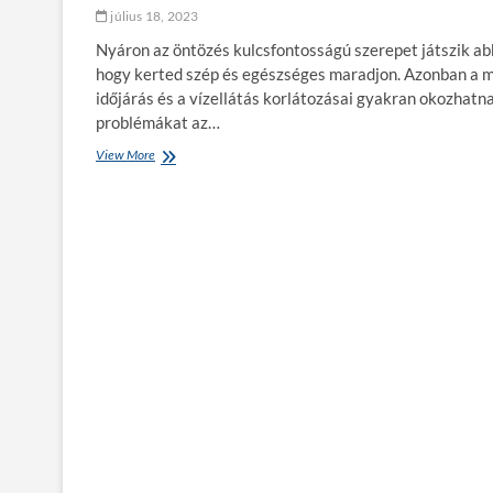
ó
július 18, 2023
k
:
Nyáron az öntözés kulcsfontosságú szerepet játszik ab
a
hogy kerted szép és egészséges maradjon. Azonban a 
j
időjárás és a vízellátás korlátozásai gyakran okozhatn
ö
v
problémákat az…
ő
View More
N
a
y
v
á
á
r
s
i
z
ö
n
n
o
t
n
ö
z
é
s
i
p
r
o
b
l