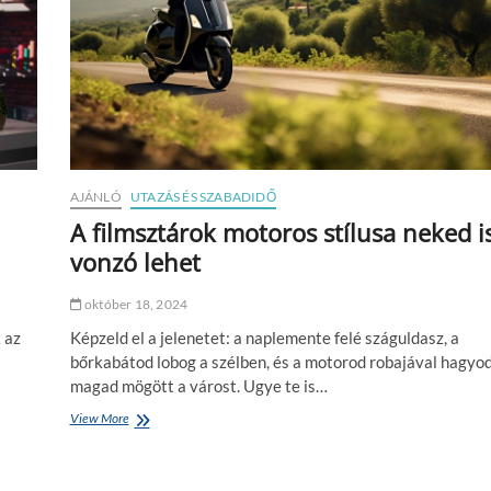
AJÁNLÓ
UTAZÁS ÉS SZABADIDŐ
A filmsztárok motoros stílusa neked i
vonzó lehet
október 18, 2024
 az
Képzeld el a jelenetet: a naplemente felé száguldasz, a
bőrkabátod lobog a szélben, és a motorod robajával hagyo
magad mögött a várost. Ugye te is…
View More
A
f
i
l