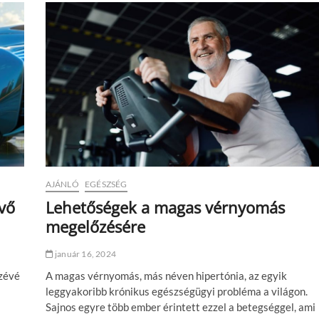
m
s
z
t
á
r
o
k
m
o
t
o
r
o
s
AJÁNLÓ
EGÉSZSÉG
s
övő
Lehetőségek a magas vérnyomás
t
megelőzésére
í
l
u
január 16, 2024
s
a
zévé
A magas vérnyomás, más néven hipertónia, az egyik
n
leggyakoribb krónikus egészségügyi probléma a világon.
e
Sajnos egyre több ember érintett ezzel a betegséggel, ami
k