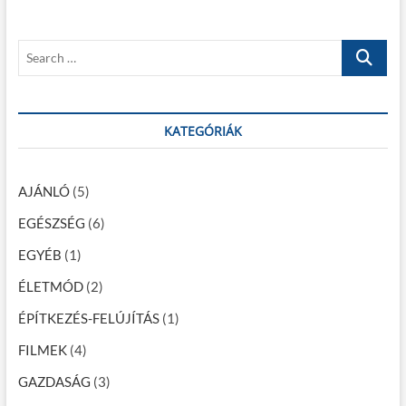
s
o
y
p
s
z
S
o
t
e
é
s
:
a
t
s
r
:
c
KATEGÓRIÁK
n
h
a
…
v
AJÁNLÓ
(5)
i
EGÉSZSÉG
(6)
g
EGYÉB
(1)
á
ÉLETMÓD
(2)
c
ÉPÍTKEZÉS-FELÚJÍTÁS
(1)
i
FILMEK
(4)
ó
GAZDASÁG
(3)