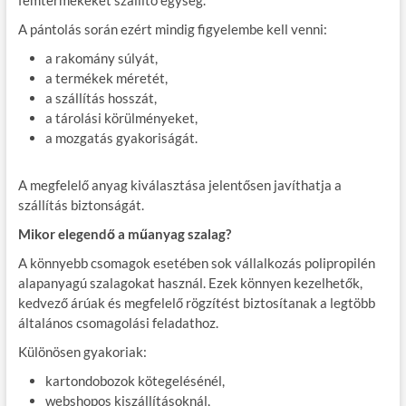
A pántolás során ezért mindig figyelembe kell venni:
a rakomány súlyát,
a termékek méretét,
a szállítás hosszát,
a tárolási körülményeket,
a mozgatás gyakoriságát.
A megfelelő anyag kiválasztása jelentősen javíthatja a
szállítás biztonságát.
Mikor elegendő a műanyag szalag?
A könnyebb csomagok esetében sok vállalkozás polipropilén
alapanyagú szalagokat használ. Ezek könnyen kezelhetők,
kedvező árúak és megfelelő rögzítést biztosítanak a legtöbb
általános csomagolási feladathoz.
Különösen gyakoriak:
kartondobozok kötegelésénél,
webshopos kiszállításoknál,