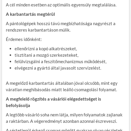
A cél minden esetben az optimális egyensúly megtalálása.
A karbantartás megtérül
A pántológépek hosszú távú megbízhatósága nagyrészt a
rendszeres karbantartáson múlik.
Érdemes időnként:
ellenőrizni a kopó alkatrészeket,
tisztítani a mozgó szerkezeteket,
felülvizsgálni a feszítőmechanizmus működését,
elvégezni a gyártó által javasolt szervizelést.
A megelőző karbantartás általában jóval olcsóbb, mint egy
váratlan meghibásodás miatt leálló csomagolási folyamat.
A megfelelő rögzítés a vásárlói elégedettséget is
befolyásolja
A legtöbb vásárló soha nem látja, milyen folyamatok zajlanak
a raktárban. A végeredményt azonban azonnal észreveszi.
A sértetlenül érkező csomag mögött gyakran olyan részletek