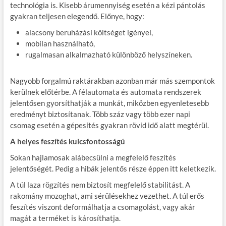
technológia is. Kisebb árumennyiség esetén a kézi pántolás
gyakran teljesen elegendő. Előnye, hogy:
alacsony beruházási költséget igényel,
mobilan használható,
rugalmasan alkalmazható különböző helyszíneken.
Nagyobb forgalmú raktárakban azonban már más szempontok
kerülnek előtérbe. A félautomata és automata rendszerek
jelentősen gyorsíthatják a munkát, miközben egyenletesebb
eredményt biztosítanak. Több száz vagy több ezer napi
csomag esetén a gépesítés gyakran rövid idő alatt megtérül.
A helyes feszítés kulcsfontosságú
Sokan hajlamosak alábecsülni a megfelelő feszítés
jelentőségét. Pedig a hibák jelentős része éppen itt keletkezik.
A túl laza rögzítés nem biztosít megfelelő stabilitást. A
rakomány mozoghat, ami sérülésekhez vezethet. A túl erős
feszítés viszont deformálhatja a csomagolást, vagy akár
magát a terméket is károsíthatja.