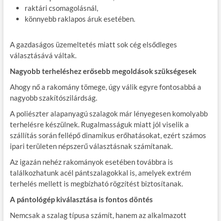
raktári csomagolásnál,
könnyebb raklapos áruk esetében.
A gazdaságos üzemeltetés miatt sok cég elsődleges
választásává váltak.
Nagyobb terheléshez erősebb megoldások szükségesek
Ahogy nő a rakomány tömege, úgy válik egyre fontosabbá a
nagyobb szakítószilárdság.
A poliészter alapanyagú szalagok már lényegesen komolyabb
terhelésre készülnek. Rugalmasságuk miatt jól viselik a
szállítás során fellépő dinamikus erőhatásokat, ezért számos
ipari területen népszerű választásnak számítanak.
Az igazán nehéz rakományok esetében továbbra is
találkozhatunk acél pántszalagokkal is, amelyek extrém
terhelés mellett is megbízható rögzítést biztosítanak.
A pántológép kiválasztása is fontos döntés
Nemcsak a szalag típusa számít, hanem az alkalmazott