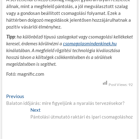
állnak, mint a megfelelő pántolás, a jól megválasztott szalag
vagy a gondosan beállított csomagolási folyamat. Ezek a
háttérben dolgozó megoldások jelentősen hozzájárulhatnak a
pozitív vásárlói élményhez.
Tipp
: ha különböző típusú szalagokat vagy csomagolási kellékeket
keresel, érdemes körülnézni a
csomagolasmindenkinek.hu
kínálatában. A megfelelő rögzítési technológia kiválasztása
hosszú távon a költségek csökkentésében és a sérülések
megelőzésében is segíthet.
Fotó: magnific.com
Post Views:
92
B
Previous
P
Balaton időjárás: mire figyeljünk a nyaralás tervezésekor?
r
e
e
Next
N
j
v
Pántolási útmutató raktári és ipari csomagoláshoz
e
i
x
e
o
t
g
u
p