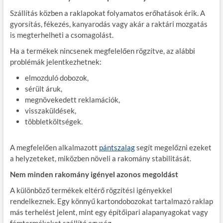
Szállítás közben a raklapokat folyamatos erőhatások érik. A
gyorsítás, fékezés, kanyarodás vagy akár a raktári mozgatás
is megterhelheti a csomagolást.
Ha a termékek nincsenek megfelelően rögzítve, az alábbi
problémák jelentkezhetnek:
elmozduló dobozok,
sérült áruk,
megnövekedett reklamációk,
visszaküldések,
többletköltségek.
A megfelelően alkalmazott
pántszalag
segít megelőzni ezeket
a helyzeteket, miközben növeli a rakomány stabilitását.
Nem minden rakomány igényel azonos megoldást
A különböző termékek eltérő rögzítési igényekkel
rendelkeznek. Egy könnyű kartondobozokat tartalmazó raklap
más terhelést jelent, mint egy építőipari alapanyagokat vagy
fémtermékeket szállító egység.