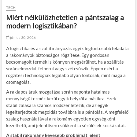
TECH
Miért nélkülözhetetlen a pántszalag a
modern logisztikában?
június 30, 2026
A logisztika és a szállítmányozás egyik legfontosabb feladata
a rakományok biztonságos rögzítése. Egy gondosan
becsomagolt termék is könnyen megsérülhet, ha a szállítás
során elmozdul, felborul vagy szétcsúszik. Éppen ezért a
rögzítési technológiák legalább olyan fontosak, mint maga a
csomagolás.
A raklapos áruk mozgatása során naponta hatalmas
mennyiségű termék kerül egyik helyről a másikra. Ezek
stabilizálására számos módszer létezik, de az egyik
legelterjedtebb megoldás továbbra is a pántolás. A megfelelő
szalag használatával a rakomány egyetlen egységként
kezelhető, ami jelentősen csökkenti a sérülések kockázatát.
A stabil rakomány kevesebb problémát jelent