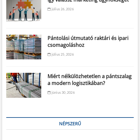
július 26, 2026
Pántolási útmutató raktári és ipari
csomagoláshoz
július 25, 2026
Miért nélkülözhetetlen a pántszalag
a modern logisztikában?
június 30, 2026
NÉPSZERŰ