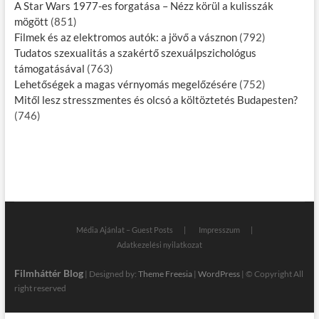
A Star Wars 1977-es forgatása – Nézz körül a kulisszák
mögött
(851)
Filmek és az elektromos autók: a jövő a vásznon
(792)
Tudatos szexualitás a szakértő szexuálpszichológus
támogatásával
(763)
Lehetőségek a magas vérnyomás megelőzésére
(752)
Mitől lesz stresszmentes és olcsó a költöztetés Budapesten?
(746)
Média Ajánlat – Guest Posts
Impresszum
Adatkezelési nyilatkozat
Filmháttér Blog
| Designed by:
Theme Freesia
|
WordPress
| © Copyright All
right reserved