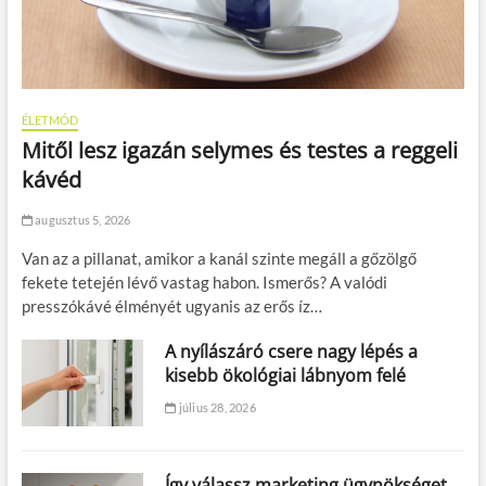
ÉLETMÓD
Mitől lesz igazán selymes és testes a reggeli
kávéd
augusztus 5, 2026
Van az a pillanat, amikor a kanál szinte megáll a gőzölgő
fekete tetején lévő vastag habon. Ismerős? A valódi
presszókávé élményét ugyanis az erős íz…
A nyílászáró csere nagy lépés a
kisebb ökológiai lábnyom felé
július 28, 2026
Így válassz marketing ügynökséget