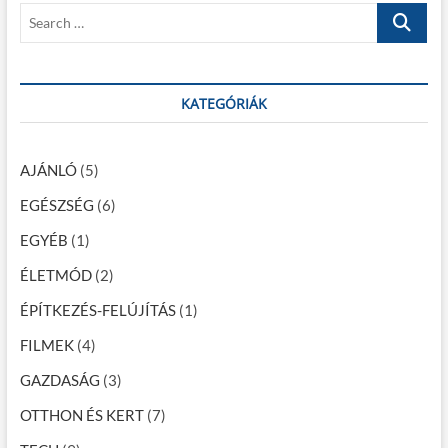
é
S
:
t
s
e
:
a
n
r
a
c
KATEGÓRIÁK
h
v
…
i
AJÁNLÓ
(5)
g
EGÉSZSÉG
(6)
á
EGYÉB
(1)
c
ÉLETMÓD
(2)
i
ÉPÍTKEZÉS-FELÚJÍTÁS
(1)
ó
FILMEK
(4)
GAZDASÁG
(3)
OTTHON ÉS KERT
(7)