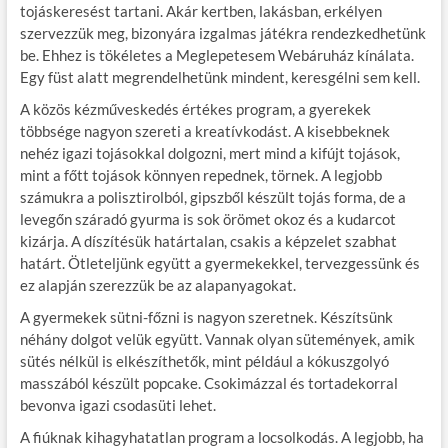
tojáskeresést tartani. Akár kertben, lakásban, erkélyen
szervezzük meg, bizonyára izgalmas játékra rendezkedhetünk
be. Ehhez is tökéletes a Meglepetesem Webáruház kínálata.
Egy füst alatt megrendelhetünk mindent, keresgélni sem kell.
A közös kézműveskedés értékes program, a gyerekek
többsége nagyon szereti a kreatívkodást. A kisebbeknek
nehéz igazi tojásokkal dolgozni, mert mind a kifújt tojások,
mint a főtt tojások könnyen repednek, törnek. A legjobb
számukra a polisztirolból, gipszből készült tojás forma, de a
levegőn száradó gyurma is sok örömet okoz és a kudarcot
kizárja. A díszítésük határtalan, csakis a képzelet szabhat
határt. Ötleteljünk együtt a gyermekekkel, tervezgessünk és
ez alapján szerezzük be az alapanyagokat.
A gyermekek sütni-főzni is nagyon szeretnek. Készítsünk
néhány dolgot velük együtt. Vannak olyan sütemények, amik
sütés nélkül is elkészíthetők, mint például a kókuszgolyó
masszából készült popcake. Csokimázzal és tortadekorral
bevonva igazi csodasüti lehet.
A fiúknak kihagyhatatlan program a locsolkodás. A legjobb, ha