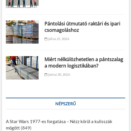
Pántolási útmutató raktári és ipari
csomagoláshoz
július 25, 2026
Miért nélkülözhetetlen a pántszalag
a modern logisztikában?
június 30, 2026
NÉPSZERŰ
A Star Wars 1977-es forgatása – Nézz körül a kulisszák
mögött
(849)