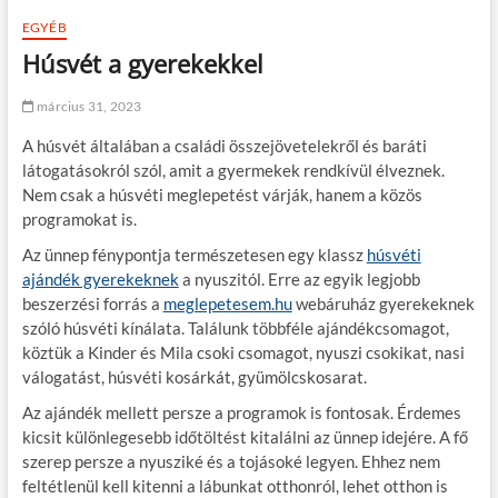
EGYÉB
Húsvét a gyerekekkel
március 31, 2023
A húsvét általában a családi összejövetelekről és baráti
látogatásokról szól, amit a gyermekek rendkívül élveznek.
Nem csak a húsvéti meglepetést várják, hanem a közös
programokat is.
Az ünnep fénypontja természetesen egy klassz
húsvéti
ajándék gyerekeknek
a nyuszitól. Erre az egyik legjobb
beszerzési forrás a
meglepetesem.hu
webáruház gyerekeknek
szóló húsvéti kínálata. Találunk többféle ajándékcsomagot,
köztük a Kinder és Mila csoki csomagot, nyuszi csokikat, nasi
válogatást, húsvéti kosárkát, gyümölcskosarat.
Az ajándék mellett persze a programok is fontosak. Érdemes
kicsit különlegesebb időtöltést kitalálni az ünnep idejére. A fő
szerep persze a nyusziké és a tojásoké legyen. Ehhez nem
feltétlenül kell kitenni a lábunkat otthonról, lehet otthon is