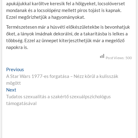
apukájukkal karöltve keresik fel a hölgyeket, locsolóverset
mondanak és a locsolópénz mellett piros tojást is kapnak.
Ezzel megőrizhetjük a hagyományokat.
Természetesen már a húsvéti előkészületekbe is bevonhatjuk
őket, a lányok imádnak dekorálni, de a takarításba is lelkes a
többség. Ezzel az ünnepet kiterjeszthetjük már a megelőző
napokra is.
Post Views:
500
B
Previous
P
A Star Wars 1977-es forgatása – Nézz körül a kulisszák
r
e
mögött
e
j
Next
N
v
Tudatos szexualitás a szakértő szexuálpszichológus
e
i
e
támogatásával
x
o
g
t
u
p
s
y
o
p
z
s
o
t
s