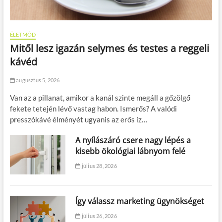
ÉLETMÓD
Mitől lesz igazán selymes és testes a reggeli
kávéd
augusztus 5, 2026
Van az a pillanat, amikor a kanál szinte megáll a gőzölgő
fekete tetején lévő vastag habon. Ismerős? A valódi
presszókávé élményét ugyanis az erős íz…
A nyílászáró csere nagy lépés a
kisebb ökológiai lábnyom felé
július 28, 2026
Így válassz marketing ügynökséget
július 26, 2026