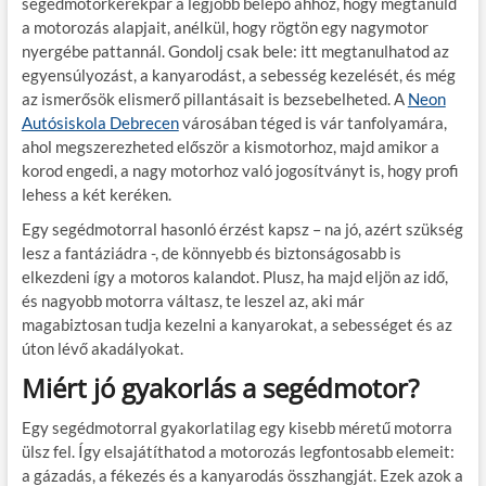
segédmotorkerékpár a legjobb belépő ahhoz, hogy megtanuld
a motorozás alapjait, anélkül, hogy rögtön egy nagymotor
nyergébe pattannál. Gondolj csak bele: itt megtanulhatod az
egyensúlyozást, a kanyarodást, a sebesség kezelését, és még
az ismerősök elismerő pillantásait is bezsebelheted. A
Neon
Autósiskola Debrecen
városában téged is vár tanfolyamára,
ahol megszerezheted először a kismotorhoz, majd amikor a
korod engedi, a nagy motorhoz való jogosítványt is, hogy profi
lehess a két keréken.
Egy segédmotorral hasonló érzést kapsz – na jó, azért szükség
lesz a fantáziádra -, de könnyebb és biztonságosabb is
elkezdeni így a motoros kalandot. Plusz, ha majd eljön az idő,
és nagyobb motorra váltasz, te leszel az, aki már
magabiztosan tudja kezelni a kanyarokat, a sebességet és az
úton lévő akadályokat.
Miért jó gyakorlás a segédmotor?
Egy segédmotorral gyakorlatilag egy kisebb méretű motorra
ülsz fel. Így elsajátíthatod a motorozás legfontosabb elemeit:
a gázadás, a fékezés és a kanyarodás összhangját. Ezek azok a