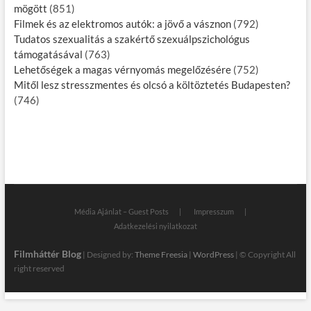
mögött
(851)
Filmek és az elektromos autók: a jövő a vásznon
(792)
Tudatos szexualitás a szakértő szexuálpszichológus
támogatásával
(763)
Lehetőségek a magas vérnyomás megelőzésére
(752)
Mitől lesz stresszmentes és olcsó a költöztetés Budapesten?
(746)
Média Ajánlat – Guest Posts
Impresszum
Adatkezelési nyilatkozat
Filmháttér Blog
| Designed by:
Theme Freesia
|
WordPress
| © Copyright All
right reserved