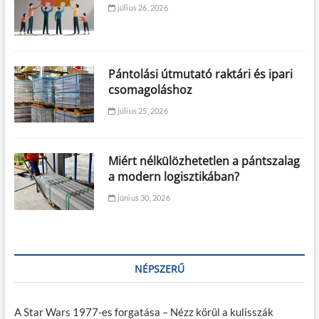
július 26, 2026
Pántolási útmutató raktári és ipari
csomagoláshoz
július 25, 2026
Miért nélkülözhetetlen a pántszalag
a modern logisztikában?
június 30, 2026
NÉPSZERŰ
A Star Wars 1977-es forgatása – Nézz körül a kulisszák