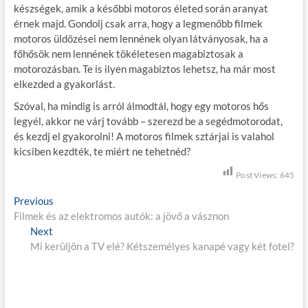
készségek, amik a későbbi motoros életed során aranyat
érnek majd. Gondolj csak arra, hogy a legmenőbb filmek
motoros üldözései nem lennének olyan látványosak, ha a
főhősök nem lennének tökéletesen magabiztosak a
motorozásban. Te is ilyen magabiztos lehetsz, ha már most
elkezded a gyakorlást.
Szóval, ha mindig is arról álmodtál, hogy egy motoros hős
legyél, akkor ne várj tovább – szerezd be a segédmotorodat,
és kezdj el gyakorolni! A motoros filmek sztárjai is valahol
kicsiben kezdték, te miért ne tehetnéd?
Post Views:
645
B
Previous
P
Filmek és az elektromos autók: a jövő a vásznon
r
e
Next
N
e
j
Mi kerüljön a TV elé? Kétszemélyes kanapé vagy két fotel?
e
v
x
i
e
t
o
g
p
u
o
s