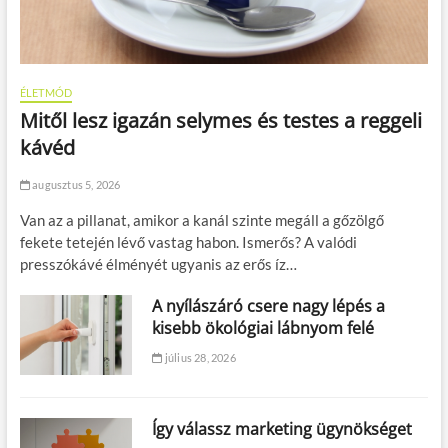
ÉLETMÓD
Mitől lesz igazán selymes és testes a reggeli
kávéd
augusztus 5, 2026
Van az a pillanat, amikor a kanál szinte megáll a gőzölgő
fekete tetején lévő vastag habon. Ismerős? A valódi
presszókávé élményét ugyanis az erős íz…
A nyílászáró csere nagy lépés a
kisebb ökológiai lábnyom felé
július 28, 2026
Így válassz marketing ügynökséget