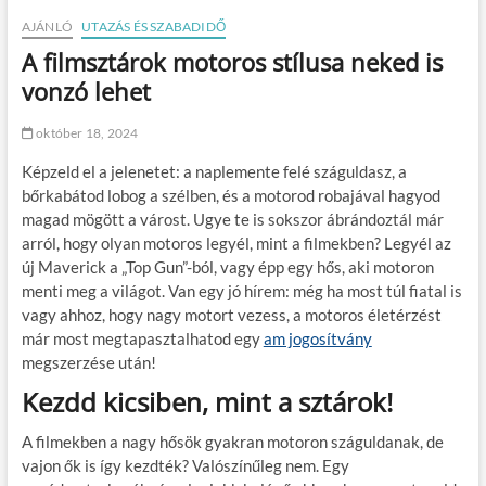
AJÁNLÓ
UTAZÁS ÉS SZABADIDŐ
A filmsztárok motoros stílusa neked is
vonzó lehet
október 18, 2024
Képzeld el a jelenetet: a naplemente felé száguldasz, a
bőrkabátod lobog a szélben, és a motorod robajával hagyod
magad mögött a várost. Ugye te is sokszor ábrándoztál már
arról, hogy olyan motoros legyél, mint a filmekben? Legyél az
új Maverick a „Top Gun”-ból, vagy épp egy hős, aki motoron
menti meg a világot. Van egy jó hírem: még ha most túl fiatal is
vagy ahhoz, hogy nagy motort vezess, a motoros életérzést
már most megtapasztalhatod egy
am jogosítvány
megszerzése után!
Kezdd kicsiben, mint a sztárok!
A filmekben a nagy hősök gyakran motoron száguldanak, de
vajon ők is így kezdték? Valószínűleg nem. Egy