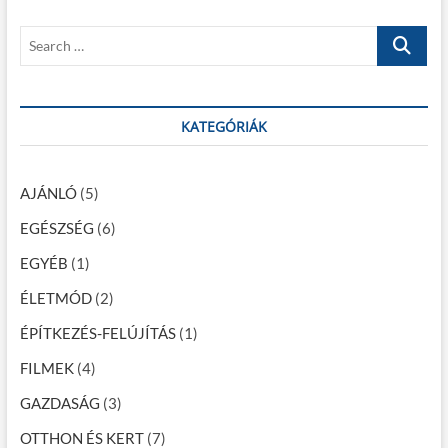
y
s
p
z
S
t
o
e
é
:
s
a
t
s
r
:
c
KATEGÓRIÁK
n
h
a
…
v
AJÁNLÓ
(5)
i
EGÉSZSÉG
(6)
g
EGYÉB
(1)
á
ÉLETMÓD
(2)
c
ÉPÍTKEZÉS-FELÚJÍTÁS
(1)
i
FILMEK
(4)
ó
GAZDASÁG
(3)
OTTHON ÉS KERT
(7)