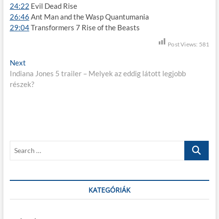
24:22
Evil Dead Rise
26:46
Ant Man and the Wasp Quantumania
29:04
Transformers 7 Rise of the Beasts
Post Views:
581
B
Next
N
Indiana Jones 5 trailer – Melyek az eddig látott legjobb
e
e
részek?
x
j
t
p
e
o
g
s
t
y
S
:
z
e
a
é
r
s
c
KATEGÓRIÁK
h
n
…