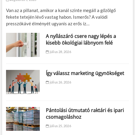
Van az a pillanat, amikor a kanál szinte megáll a gőzölgő
fekete tetején lévő vastag habon. Ismerős? A valódi
presszókávé élményét ugyanis az erős íz…
A nyílászáró csere nagy lépés a
kisebb ökológiai lábnyom felé
július 28, 2026
Így válassz marketing ügynökséget
július 26, 2026
Pántolási útmutató raktári és ipari
csomagoláshoz
július 25, 2026