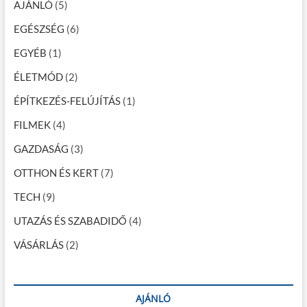
a
AJÁNLÓ
(5)
v
EGÉSZSÉG
(6)
i
EGYÉB
(1)
g
ÉLETMÓD
(2)
á
ÉPÍTKEZÉS-FELÚJÍTÁS
(1)
c
FILMEK
(4)
i
GAZDASÁG
(3)
ó
OTTHON ÉS KERT
(7)
TECH
(9)
UTAZÁS ÉS SZABADIDŐ
(4)
VÁSÁRLÁS
(2)
AJÁNLÓ