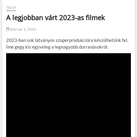
TECH
A legjobban várt 2023-as filmek
február 2, 2023
2023-ban sok látványos szuperprodukcióra készülhetünk fel.
Íme gegy kis egyveleg a legnagyobb durranásokról.