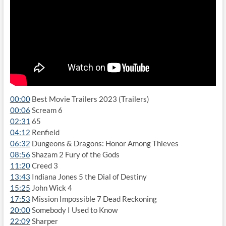
00:00
Best Movie Trailers 2023 (Trailers)
00:06
Scream 6
02:31
65
04:12
Renfield
06:32
Dungeons & Dragons: Honor Among Thieves
08:56
Shazam 2 Fury of the Gods
11:20
Creed 3
13:43
Indiana Jones 5 the Dial of Destiny
15:25
John Wick 4
17:53
Mission Impossible 7 Dead Reckoning
20:00
Somebody I Used to Know
22:09
Sharper