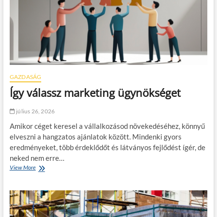
k
r
á
ó
v
c
é
s
d
e
r
e
n
a
GAZDASÁG
g
Így válassz marketing ügynökséget
y
l
é
július 26, 2026
p
Amikor céget keresel a vállalkozásod növekedéséhez, könnyű
é
s
elveszni a hangzatos ajánlatok között. Mindenki gyors
a
eredményeket, több érdeklődőt és látványos fejlődést ígér, de
k
neked nem erre…
i
View More
Í
s
g
e
y
b
v
b
á
ö
l
k