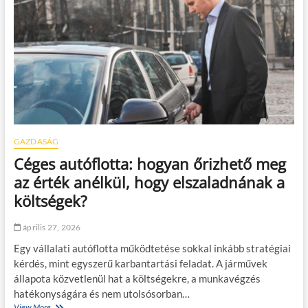
o
a
k
u
a
t
f
ó
i
s
l
o
m
k
v
á
s
z
n
GAZDASÁG
o
Céges autóflotta: hogyan őrizhető meg
n
:
az érték anélkül, hogy elszaladnának a
m
költségek?
i
t
t
április 27, 2026
a
Egy vállalati autóflotta működtetése sokkal inkább stratégiai
n
u
kérdés, mint egyszerű karbantartási feladat. A járművek
l
állapota közvetlenül hat a költségekre, a munkavégzés
h
hatékonyságára és nem utolsósorban…
a
View More
C