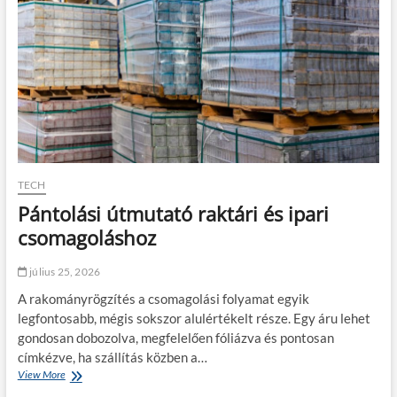
a
o
s
l
s
ó
z
g
m
i
a
a
r
i
k
l
e
á
t
b
i
n
n
TECH
y
g
o
Pántolási útmutató raktári és ipari
ü
m
g
csomagoláshoz
f
y
e
n
l
július 25, 2026
ö
é
k
A rakományrögzítés a csomagolási folyamat egyik
s
legfontosabb, mégis sokszor alulértékelt része. Egy áru lehet
é
gondosan dobozolva, megfelelően fóliázva és pontosan
g
e
címkézve, ha szállítás közben a…
t
View More
P
á