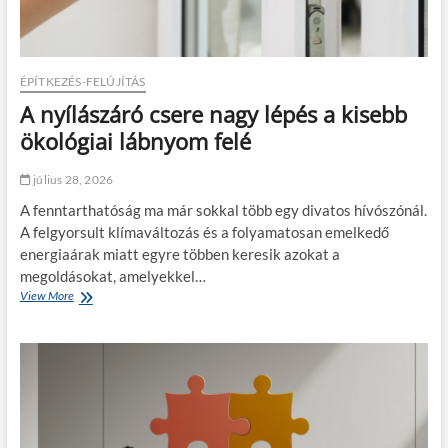
á
n
s
e
l
ÉPÍTKEZÉS-FELÚJÍTÁS
y
A nyílászáró csere nagy lépés a kisebb
m
e
ökológiai lábnyom felé
s
é
július 28, 2026
s
t
A fenntarthatóság ma már sokkal több egy divatos hívószónál.
e
A felgyorsult klímaváltozás és a folyamatosan emelkedő
s
energiaárak miatt egyre többen keresik azokat a
t
e
megoldásokat, amelyekkel…
s
View More
A
a
n
r
y
e
í
g
l
g
á
e
s
l
z
i
á