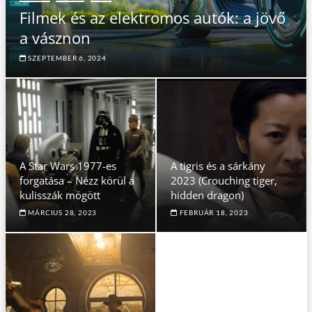
Filmek és az elektromos autók: a jövő
a vásznon
SZEPTEMBER 6, 2024
A Star Wars 1977-es
A tigris és a sárkány
forgatása – Nézz körül a
2023 (Crouching tiger,
kulisszák mögött
hidden dragon)
MÁRCIUS 28, 2023
FEBRUÁR 18, 2023