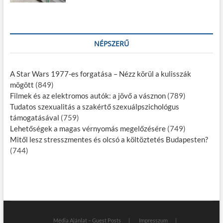
NÉPSZERŰ
A Star Wars 1977-es forgatása – Nézz körül a kulisszák
mögött
(849)
Filmek és az elektromos autók: a jövő a vásznon
(789)
Tudatos szexualitás a szakértő szexuálpszichológus
támogatásával
(759)
Lehetőségek a magas vérnyomás megelőzésére
(749)
Mitől lesz stresszmentes és olcsó a költöztetés Budapesten?
(744)
Média Ajánlat – Guest Posts
Impresszum