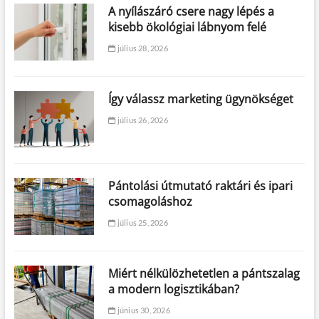
?
A nyílászáró csere nagy lépés a
kisebb ökológiai lábnyom felé
július 28, 2026
Így válassz marketing ügynökséget
július 26, 2026
Pántolási útmutató raktári és ipari
csomagoláshoz
július 25, 2026
Miért nélkülözhetetlen a pántszalag
a modern logisztikában?
június 30, 2026