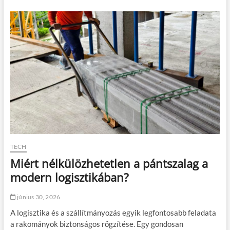
n
t
o
l
á
s
i
ú
t
m
u
t
a
t
ó
r
TECH
a
Miért nélkülözhetetlen a pántszalag a
k
t
modern logisztikában?
á
r
június 30, 2026
i
é
A logisztika és a szállítmányozás egyik legfontosabb feladata
s
a rakományok biztonságos rögzítése. Egy gondosan
i