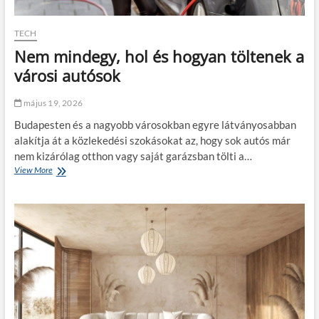
z
c
é
h
s
n
TECH
e
o
Nem mindegy, hol és hogyan töltenek a
k
l
o
ó
városi autósok
r
g
?
i
május 19, 2026
á
t
Budapesten és a nagyobb városokban egyre látványosabban
e
alakítja át a közlekedési szokásokat az, hogy sok autós már
g
nem kizárólag otthon vagy saját garázsban tölti a…
y
View More
N
f
e
e
m
j
m
l
i
ő
n
d
d
ő
e
v
g
á
y
l
,
l
h
a