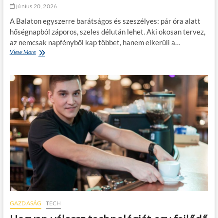
június 20, 2026
á
n
A Balaton egyszerre barátságos és szeszélyes: pár óra alatt
t
hőségnapból záporos, szeles délután lehet. Aki okosan tervez,
s
az nemcsak napfényből kap többet, hanem elkerüli a…
z
View More
B
a
a
l
l
a
a
g
t
a
o
m
n
o
i
d
d
e
ő
r
j
n
á
l
r
o
á
g
s
i
:
s
m
z
i
t
GAZDASÁG
TECH
r
i