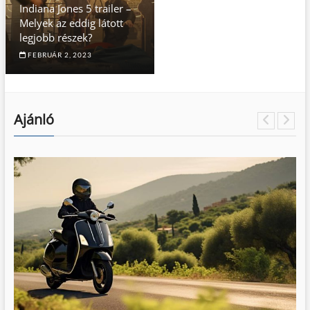
Indiana Jones 5 trailer –
Melyek az eddig látott
legjobb részek?
FEBRUÁR 2, 2023
Ajánló