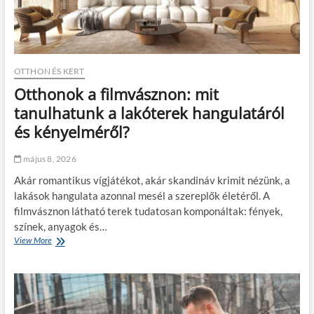
o
l
l
k
é
o
s
z
h
á
o
s
OTTHON ÉS KERT
g
h
Otthonok a filmvásznon: mit
y
o
a
z
tanulhatunk a lakóterek hangulatáról
n
?
és kényelméről?
t
ö
l
május 8, 2026
t
Akár romantikus vígjátékot, akár skandináv krimit nézünk, a
e
n
lakások hangulata azonnal mesél a szereplők életéről. A
e
filmvásznon látható terek tudatosan komponáltak: fények,
k
színek, anyagok és…
a
View More
O
v
t
á
t
r
h
o
o
s
n
i