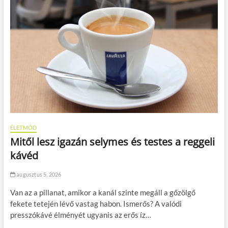
g
y
e
l
s
z
a
l
a
d
n
á
n
a
ÉLETMÓD
k
Mitől lesz igazán selymes és testes a reggeli
a
k
kávéd
ö
l
augusztus 5, 2026
t
s
Van az a pillanat, amikor a kanál szinte megáll a gőzölgő
é
fekete tetején lévő vastag habon. Ismerős? A valódi
g
e
presszókávé élményét ugyanis az erős íz…
k