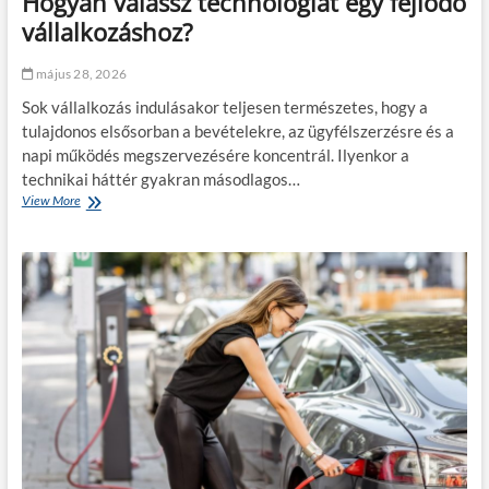
Hogyan válassz technológiát egy fejlődő
e
k
f
á
vállalkozáshoz?
i
b
g
a
május 28, 2026
y
n
e
?
Sok vállalkozás indulásakor teljesen természetes, hogy a
l
tulajdonos elsősorban a bevételekre, az ügyfélszerzésre és a
j
napi működés megszervezésére koncentrál. Ilyenkor a
ü
n
technikai háttér gyakran másodlagos…
k
View More
H
a
o
n
g
y
y
a
a
r
n
a
v
l
á
á
l
s
a
t
s
e
s
r
z
v
t
e
e