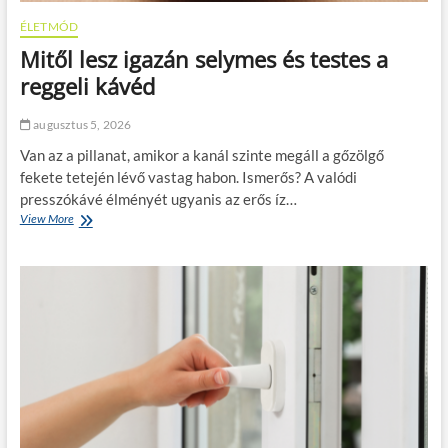
ÉLETMÓD
Mitől lesz igazán selymes és testes a
reggeli kávéd
augusztus 5, 2026
Van az a pillanat, amikor a kanál szinte megáll a gőzölgő
fekete tetején lévő vastag habon. Ismerős? A valódi
presszókávé élményét ugyanis az erős íz…
View More
M
i
t
ő
l
l
e
s
z
i
g
a
z