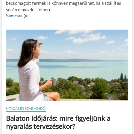
becsomagolt termék is könnyen megsérülhet, ha a szállítás
p
a
során elmozdul, felborul…
r
View More
M
i
i
c
é
s
r
o
t
m
n
a
é
g
l
o
k
l
ü
á
l
s
ö
h
z
o
h
z
e
t
e
t
UTAZÁS ÉS SZABADIDŐ
l
Balaton időjárás: mire figyeljünk a
e
n
nyaralás tervezésekor?
a
p